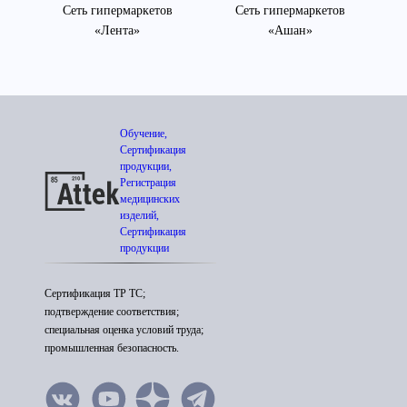
»
Сеть гипермаркетов
Сеть гипермаркетов
«Лента»
«Ашан»
Обучение,
Сертификация
продукции,
Регистрация
медицинских
изделий,
Сертификация
продукции
Сертификация ТР ТС;
подтверждение соответствия;
специальная оценка условий труда;
промышленная безопасность.