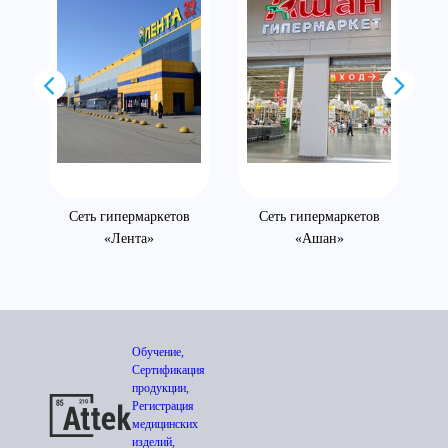
»
Сеть гипермаркетов
Сеть гипермаркетов
«Лента»
«Ашан»
Обучение,
Сертификация
продукции,
Регистрация
медицинских
изделий,